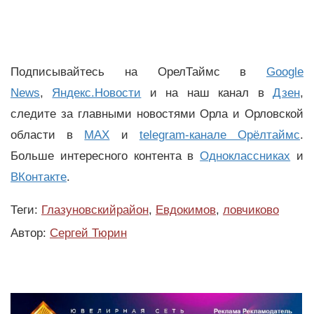
Подписывайтесь на ОрелТаймс в
Google
News
,
Яндекс.Новости
и на наш канал в
Дзен
,
следите за главными новостями Орла и Орловской
области в
MAX
и
telegram-канале Орёлтаймс
.
Больше интересного контента в
Одноклассниках
и
ВКонтакте
.
Теги:
Глазуновскийрайон
,
Евдокимов
,
ловчиково
Автор:
Сергей Тюрин