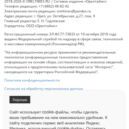
2018-2026 © ORELTIMES.RU | Сетевое издание «Орелтаймс»
Телефон редакции: +7 (4862) 48-82-92
Электронная почта редакции: oreltimes@yandex.ru
Адрес редакции: г. Орел, ул. Октябрьская, д.27, пом. 9
Главный редактор: Е. Н. Годлевская
Учредитель: ООО «Орелтаймс»
Регистрационный номер: ЭЛ ФС77-73833 от 19 октября 2018 года
выдано Федеральной службой по надзору в сфере связи, технологий
и массовых коммуникаций (Роскомнадзор РФ).
"На информационном ресурсе применяются рекомендательные
технологии (информационные технологии предоставления
информации на основе сбора, систематизации и анализа сведений,
относящихся к предпочтениям пользователей сети "Интернет",
находящихся на территории Российской Федерации)".
Политика конфиденциальности
Согласие на обработку персональных данных
Хорошо
При использовании любого материала с данного сайта гипер-ссылка
на Сетевое издание «ОрелТаймс» обязательна.
Сайт использует cookie-файлы, чтобы сделать
ваше пребывание на нем максимально удобным. К
cайту подключен сервис веб-аналитики Яндекс.
Ограниченная статистика посещаемости доступна на сайте
Метрика, использующий cookie-файлы. Оставаясь
Liveinternet.ru
. Подробная статистика для рекламодателей по запросу