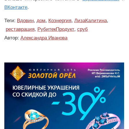
ВКонтакте
.
Теги:
Вдовин
,
дом
,
Коэнергия
,
ЛизаКалитина
,
реставрация
,
РубитекПродукт
,
сруб
Автор:
Александра Иванова