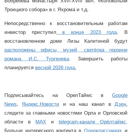
Бобренева монастыря ХVII-ХVIII вв», «Колокольни
Троицкого собора» в г. Яхрома и т.д.
Непосредственно к восстановительным работам
инвестор приступил
в конце 2023 года
. В
восстановленном доме Лизы Калитиной будут
расположены офисы, музей, светёлка героини
романа И.С. Тургенева
. Завершить работы
планируется
весной 2026 года.
Подписывайтесь на ОрелТаймс в
Google
News
,
Яндекс.Новости
и на наш канал в
Дзен
,
следите за главными новостями Орла и Орловской
области в
MAX
и
telegram-канале Орёлтаймс
.
Больше интересного контента в
Одноклассниках
и